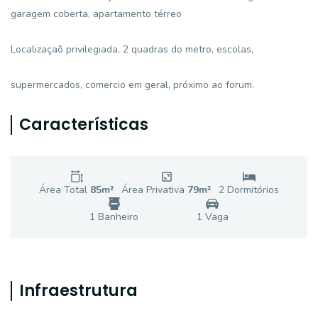
garagem coberta, apartamento térreo
Localizaçaõ privilegiada, 2 quadras do metro, escolas,
supermercados, comercio em geral, próximo ao forum.
Características
Área Total
85
m²
Área Privativa
79
m²
2
Dormitório
s
1
Banheiro
1
Vaga
Infraestrutura