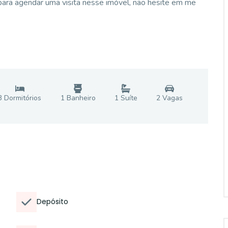
para agendar uma visita nesse imóvel, não hesite em me
3
Dormitório
s
1
Banheiro
1
Suíte
2
Vaga
s
Depósito