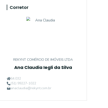
Corretor
REKYNT COMÉRCIO DE IMÓVEIS LTDA
Ana Claudia Iegli da Silva
64.032
(51) 99227-1022
anaclaudia@rekynt.com.br