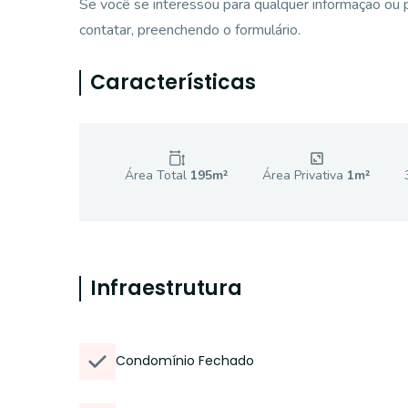
Se você se interessou para qualquer informação ou 
contatar, preenchendo o formulário.
Características
Área Total
195
m²
Área Privativa
1
m²
Infraestrutura
Condomínio Fechado