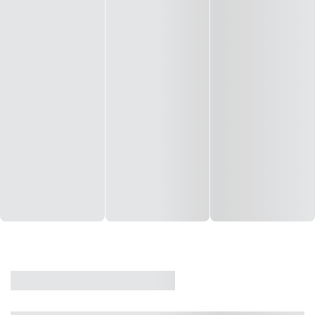
CASA
VENDA
CÓD: 19327