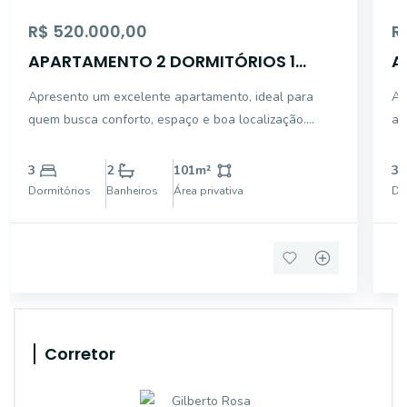
R$ 520.000,00
R
APARTAMENTO 2 DORMITÓRIOS 1
A
VAGA CENTRO DE CANOAS
C
Apresento um excelente apartamento, ideal para
Ap
quem busca conforto, espaço e boa localização.
am
Possui 2 dormitórios espaçosos, com bom
3 
aproveitamento de luz natural. Sala ampla, perfeita
co
3
2
101
m²
3
para momentos de lazer, convívio e descanso. 2
coberta. Este e
Dormitórios
Banheiros
Área privativa
Do
banheiros funcion
Ca
Corretor