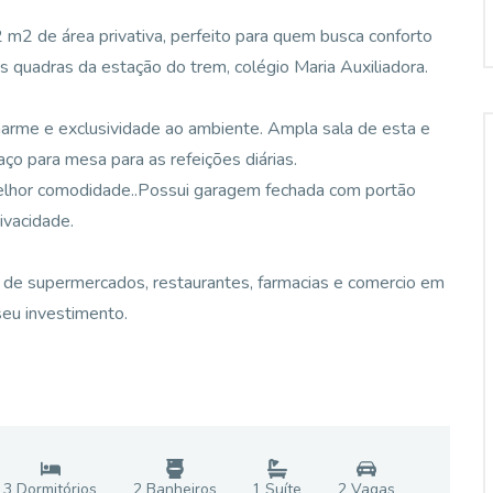
m2 de área privativa, perfeito para quem busca conforto
as quadras da estação do trem, colégio Maria Auxiliadora.
charme e exclusividade ao ambiente. Ampla sala de esta e
ço para mesa para as refeições diárias.
 melhor comodidade..Possui garagem fechada com portão
rivacidade.
 de supermercados, restaurantes, farmacias e comercio em
 seu investimento.
3
Dormitório
s
2
Banheiro
s
1
Suíte
2
Vaga
s