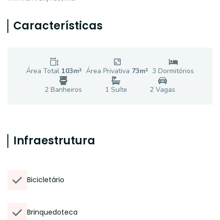
Características
Área Total
103
m²
Área Privativa
73
m²
3
Dormitório
s
2
Banheiro
s
1
Suíte
2
Vaga
s
Infraestrutura
Bicicletário
Brinquedoteca