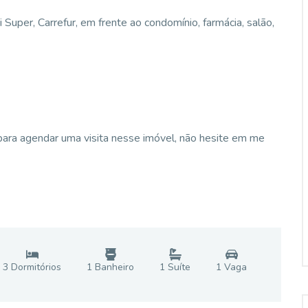
uper, Carrefur, em frente ao condomínio, farmácia, salão,
para agendar uma visita nesse imóvel, não hesite em me
3
Dormitório
s
1
Banheiro
1
Suíte
1
Vaga