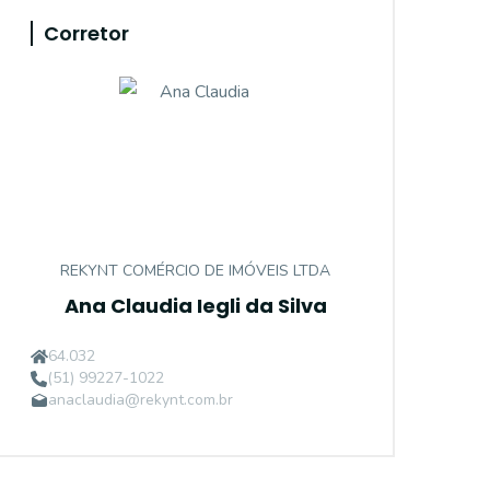
Corretor
REKYNT COMÉRCIO DE IMÓVEIS LTDA
Ana Claudia Iegli da Silva
64.032
(51) 99227-1022
anaclaudia@rekynt.com.br