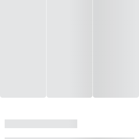
CASA
VENDA
CÓD: 19327