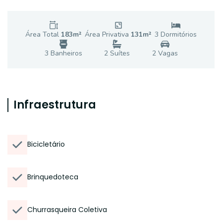
Área Total
183
m²
Área Privativa
131
m²
3
Dormitório
s
3
Banheiro
s
2
Suíte
s
2
Vaga
s
Infraestrutura
Bicicletário
Brinquedoteca
Churrasqueira Coletiva