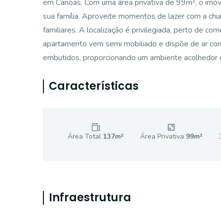
em Canoas. Com uma área privativa de 99m², o imóvel
sua família. Aproveite momentos de lazer com a chu
familiares. A localização é privilegiada, perto de comé
apartamento vem semi mobiliado e dispõe de ar cond
embutidos, proporcionando um ambiente acolhedor e 
Características
Área Total
137
m²
Área Privativa
99
m²
Infraestrutura