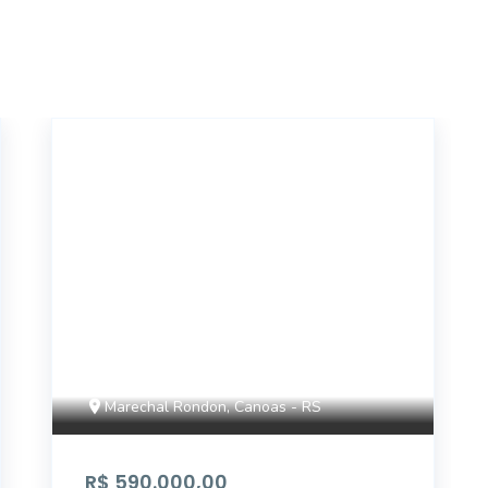
14428
Marechal Rondon, Canoas - RS
R$ 590.000,00