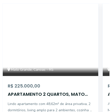
979
Mato Grande, Canoas - RS
R$ 225.000,00
R
APARTAMENTO 2 QUARTOS, MATO
A
GRANDE, CANOAS
G
Lindo apartamento com 48,62m² de área privativa, 2
Ap
dormitórios, living amplo para 2 ambientes, cozinha e
Ma