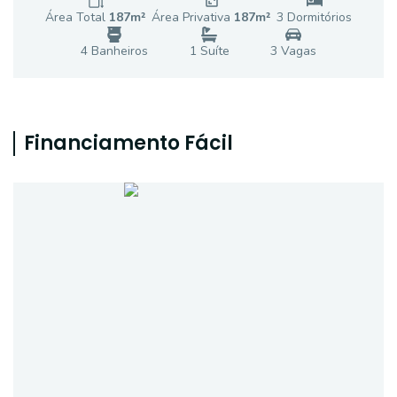
Área Total
187
m²
Área Privativa
187
m²
3
Dormitório
s
4
Banheiro
s
1
Suíte
3
Vaga
s
Financiamento Fácil