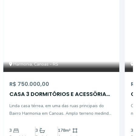
Harmonia, Canoas - RS
R$ 750.000,00
R
CASA 3 DORMITÓRIOS E ACESSÖRIA
C
NO BAIRRO HARMONIA CANOAS
N
Linda casa térrea, em uma das ruas principais do
Op
Bairro Harmonia em Canoas. Amplo terreno medindo
no 
11x38 m, podendo também ser utilizado como área
en
comercial. Casa e edicula perfazem uma área total
pa
3
3
178
m²
3