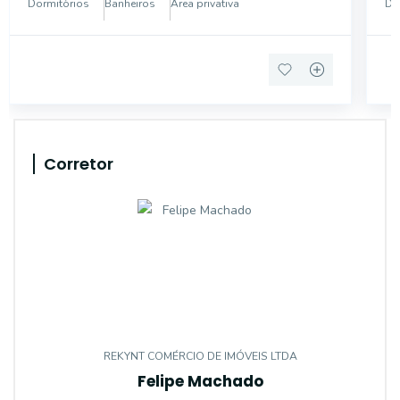
de 178,24 m², sendo a casa composta por 3 dormitór
pr
Dormitórios
Banheiros
Área privativa
Do
s
Corretor
REKYNT COMÉRCIO DE IMÓVEIS LTDA
Felipe Machado