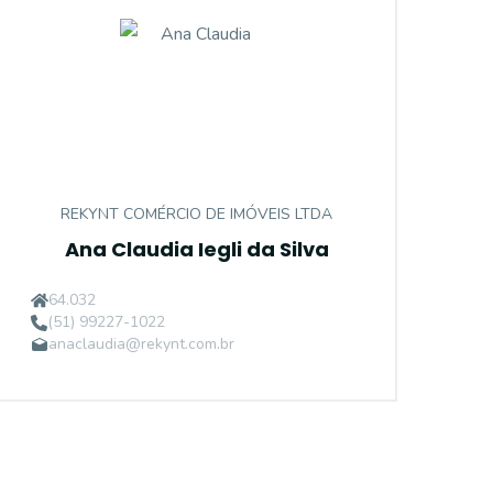
REKYNT COMÉRCIO DE IMÓVEIS LTDA
Ana Claudia Iegli da Silva
64.032
(51) 99227-1022
anaclaudia@rekynt.com.br