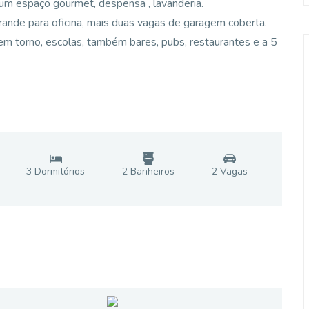
, um espaço gourmet, despensa , lavanderia.
rande para oficina, mais duas vagas de garagem coberta.
em torno, escolas, também bares, pubs, restaurantes e a 5
3
Dormitório
s
2
Banheiro
s
2
Vaga
s