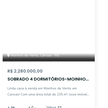
Moinhos de Vento, Canoas - RS
R$ 2.280.000,00
SOBRADO 4 DORMITÓRIOS-MOINHOS
DE VENTO EM CANOAS-RS
Linda casa à venda em Moinhos de Vento em
Canoas! Com uma área total de 235 m², esse imóvel
conta com 3 suítes , sendo 1 máster com closet mais
1 dormitório. Área social é um convite para viver
4
4
235
m²