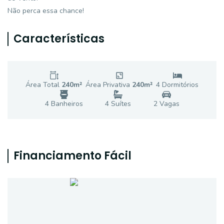
Não perca essa chance!
Características
Área Total
240
m²
Área Privativa
240
m²
4
Dormitório
s
4
Banheiro
s
4
Suíte
s
2
Vaga
s
Financiamento Fácil