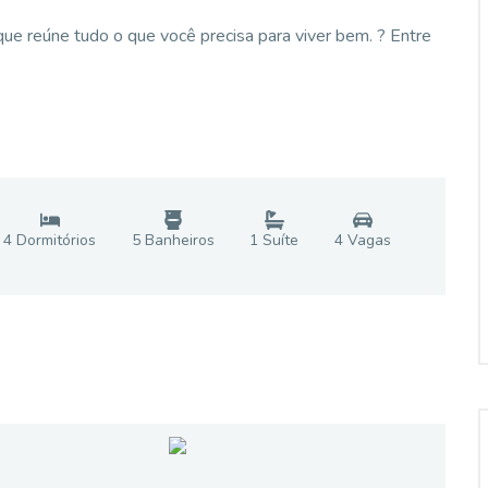
ue reúne tudo o que você precisa para viver bem. ? Entre
4
Dormitório
s
5
Banheiro
s
1
Suíte
4
Vaga
s