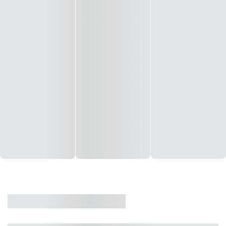
CASA
VENDA
CÓD: 19327