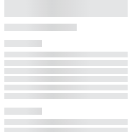
Casa 5 Dormitórios e Jacuzzi -
Jurerê
Jurerê Internacional, Florianópolis - SC