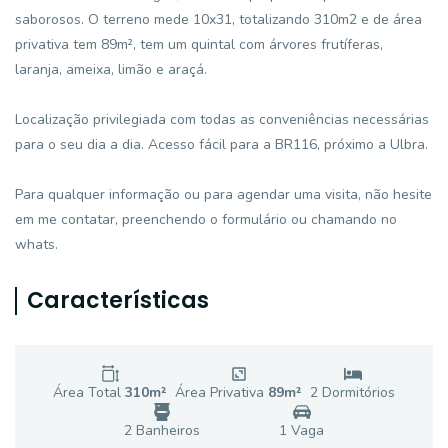
saborosos. O terreno mede 10x31, totalizando 310m2 e de área
privativa tem 89m², tem um quintal com árvores frutíferas,
laranja, ameixa, limão e araçá.
Localização privilegiada com todas as conveniências necessárias
para o seu dia a dia. Acesso fácil para a BR116, próximo a Ulbra.
Para qualquer informação ou para agendar uma visita, não hesite
em me contatar, preenchendo o formulário ou chamando no
whats.
Características
Área Total
310
m²
Área Privativa
89
m²
2
Dormitório
s
2
Banheiro
s
1
Vaga