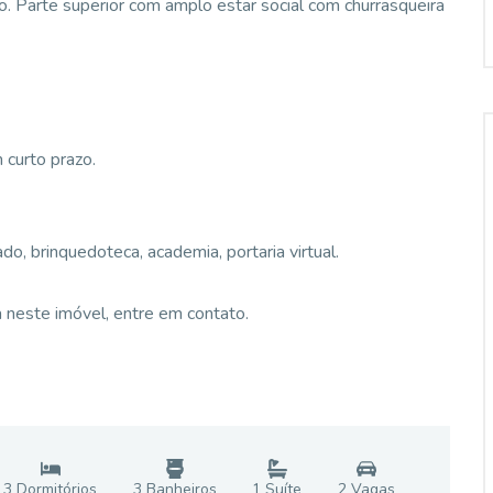
ço. Parte superior com amplo estar social com churrasqueira
 curto prazo.
ado, brinquedoteca, academia, portaria virtual.
 neste imóvel, entre em contato.
3
Dormitório
s
3
Banheiro
s
1
Suíte
2
Vaga
s