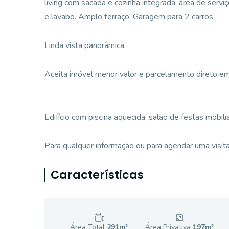
living com sacada e cozinha integrada, área de servi
e lavabo. Amplo terraço. Garagem para 2 carros.
Linda vista panorâmica.
Aceita imóvel menor valor e parcelamento direto em
Edifício com piscina aquecida, salão de festas mobili
Para qualquer informação ou para agendar uma visita
Características
Área Total
291
m²
Área Privativa
197
m²