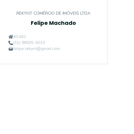
REKYNT COMÉRCIO DE IMÓVEIS LTDA
Felipe Machado
40.462
(51) 98505-5010
felipe.rekynt@gmail.com