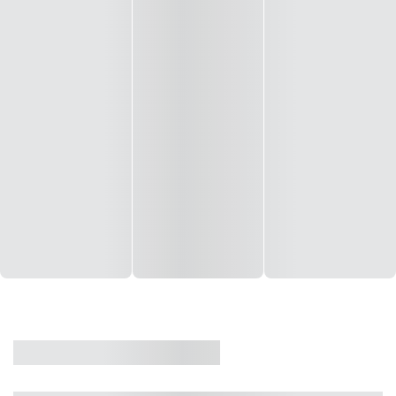
CASA
VENDA
CÓD: 19327