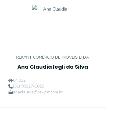
REKYNT COMÉRCIO DE IMÓVEIS LTDA
Ana Claudia Iegli da Silva
64.032
(51) 99227-1022
anaclaudia@rekynt.com.br