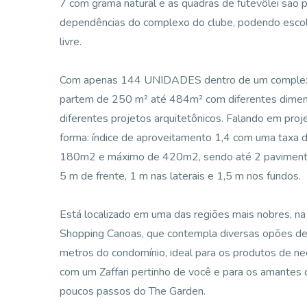
7 com grama natural e as quadras de futevôlei são p
dependências do complexo do clube, podendo escolhe
livre.
Com apenas 144 UNIDADES dentro de um complexo 
partem de 250 m² até 484m² com diferentes dimens
diferentes projetos arquitetônicos. Falando em proje
forma: índice de aproveitamento 1,4 com uma taxa 
180m2 e máximo de 420m2, sendo até 2 pavimentos
5 m de frente, 1 m nas laterais e 1,5 m nos fundos.
Está localizado em uma das regiões mais nobres, n
Shopping Canoas, que contempla diversas opões de l
metros do condomínio, ideal para os produtos de ne
com um Zaffari pertinho de você e para os amantes 
poucos passos do The Garden.