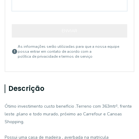
ENVIAR
As informações serão utilizadas para que a nossa equipe
possa entrar em contato de acordo com a
política de privacidade e termos de serviço
Descrição
Ótimo investimento custo beneficio .Terreno com 363mtr², frente
leste ,plano e todo murado, próximo ao Carrefour e Canoas
Shopping.
Possui uma casa de madeira , averbada na matricula