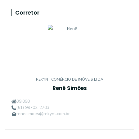
Corretor
REKYNT COMÉRCIO DE IMÓVEIS LTDA
Renê Simões
39.090
(51) 99702-2703
renesimoes@rekynt.com.br