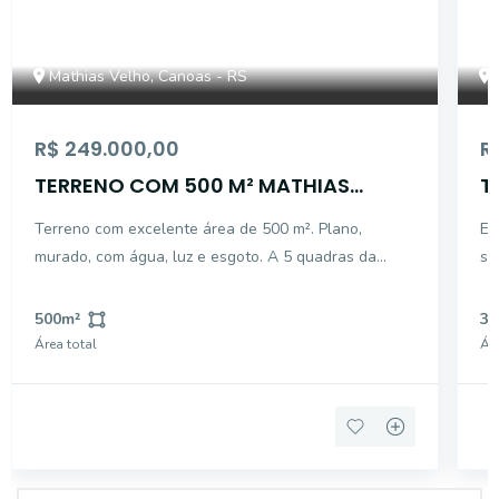
Mathias Velho, Canoas - RS
R$ 249.000,00
R
TERRENO COM 500 M² MATHIAS
T
VELHO CANOAS
R
Terreno com excelente área de 500 m². Plano,
Ex
murado, com água, luz e esgoto. A 5 quadras da
se
Avenida Guilherme Schell, ideal para construir uma
co
residencia com quintal e ainda muito espaço para as
Su
500
m²
35
crianças, ou mesmo um estabelecimento comercial.
o 
Área total
Áre