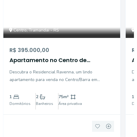
Centro, Tramandai - RS
R$ 395.000,00
R
Apartamento no Centro de
A
Tramandaí
C
Descubra o Residencial Ravenna, um lindo
De
apartamento para venda no Centro/Barra em
ap
Tramandaí. Com 75,34 m² de área privativa, esse
lo
imóvel oferece 1 dormitório, 1 suíte e banheiro social,
Ca
1
2
75
m²
1
perfeito para quem busca conforto e praticidade.
co
Dormitórios
Banheiros
Área privativa
Do
Desfrute de uma sac
pa